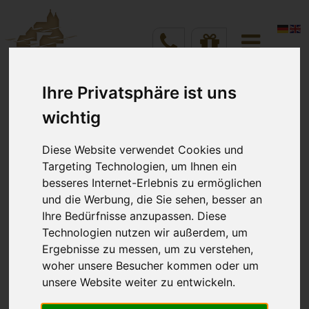
DIREKTBUCHUNG ZUM BESTPREIS!
Ihre Privatsphäre ist uns
Vineta Hotels Usedom
Home
Anreise
Abreise
wichtig
Verschiedenes
VINETA Team
Aug 2026
Aug 2026
8
9
Diese Website verwendet Cookies und
Targeting Technologien, um Ihnen ein
Willkommen im Team
besseres Internet-Erlebnis zu ermöglichen
und die Werbung, die Sie sehen, besser an
Zimmer
Personen
Ihre Bedürfnisse anzupassen. Diese
Technologien nutzen wir außerdem, um
Ergebnisse zu messen, um zu verstehen,
Schön, dass Sie dabei sind.
Verfügbarkeit prüfen
woher unsere Besucher kommen oder um
unsere Website weiter zu entwickeln.
Ihr persönlicher Bereich – alles Wichtige auf einen
Blick.