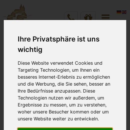
DIREKTBUCHUNG ZUM BESTPREIS!
Ihre Privatsphäre ist uns
Vineta Hotels Usedom
Home
Anreise
Abreise
wichtig
Verschiedenes
VINETA Team
Aug 2026
Aug 2026
8
9
Diese Website verwendet Cookies und
Targeting Technologien, um Ihnen ein
Willkommen im Team
besseres Internet-Erlebnis zu ermöglichen
und die Werbung, die Sie sehen, besser an
Zimmer
Personen
Ihre Bedürfnisse anzupassen. Diese
Technologien nutzen wir außerdem, um
Ergebnisse zu messen, um zu verstehen,
Schön, dass Sie dabei sind.
Verfügbarkeit prüfen
woher unsere Besucher kommen oder um
unsere Website weiter zu entwickeln.
Ihr persönlicher Bereich – alles Wichtige auf einen
Blick.