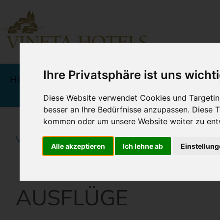
Navigation
überspringen
Ihre Privatsphäre ist uns wicht
HOTELS
ANGEBOTE &
KU
PREISE
Diese Website verwendet Cookies und Targeting
besser an Ihre Bedürfnisse anzupassen. Diese
kommen oder um unsere Website weiter zu ent
Vineta Hotels Usedom
Home
Rund um Ihren W
Alle akzeptieren
Ich lehne ab
Einstellun
AUSFLÜGE