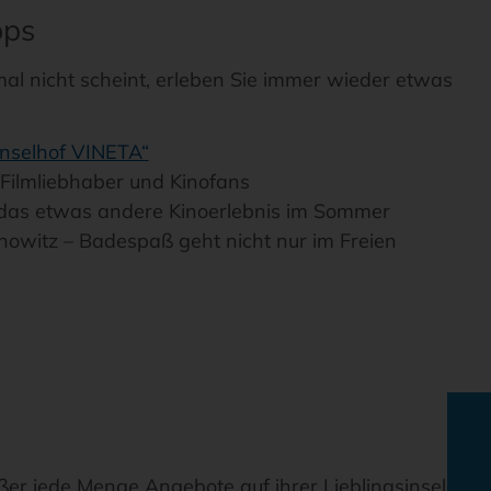
pps
l nicht scheint, erleben Sie immer wieder etwas
Inselhof VINETA“
r Filmliebhaber und Kinofans
 das etwas andere Kinoerlebnis im Sommer
nnowitz – Badespaß geht nicht nur im Freien
ßer jede Menge Angebote auf ihrer Lieblingsinsel