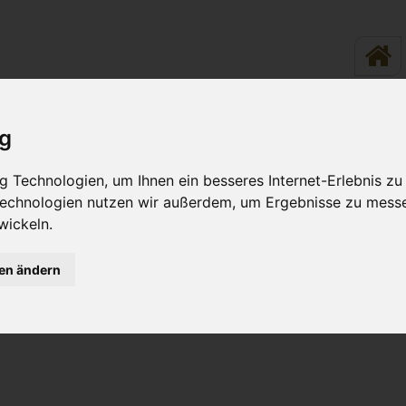
ig
LINARIK - ESSEN &
RUND UM
TRINKEN
WOHLFÜH
 Technologien, um Ihnen ein besseres Internet-Erlebnis zu
 Technologien nutzen wir außerdem, um Ergebnisse zu mess
wickeln.
ohlfühlurlaub
Ausflüge & Entdeckertouren
gen ändern