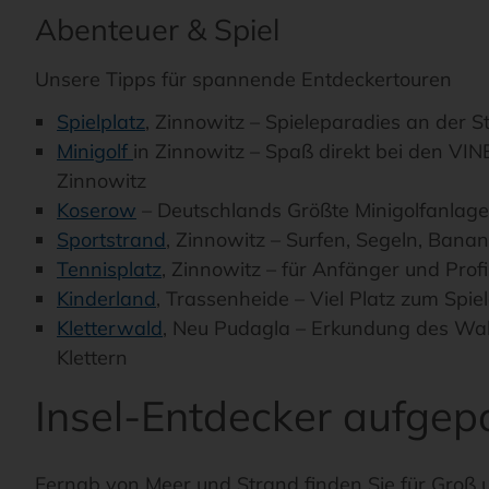
Abenteuer & Spiel
Unsere Tipps für spannende Entdeckertouren
Spielplatz
, Zinnowitz – Spieleparadies an der
Minigolf
in Zinnowitz – Spaß direkt bei den VI
Zinnowitz
Koserow
– Deutschlands Größte Minigolfanlage
Sportstrand
, Zinnowitz – Surfen, Segeln, Bana
Tennisplatz
, Zinnowitz – für Anfänger und Profi
Kinderland
, Trassenheide – Viel Platz zum Spi
Kletterwald
, Neu Pudagla – Erkundung des Wa
Klettern
Insel-Entdecker aufgepa
Fernab von Meer und Strand finden Sie für Groß u