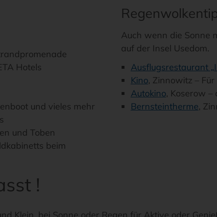
Regenwolkenti
Auch wenn die Sonne ma
auf der Insel Usedom.
 Strandpromenade
NETA Hotels
Ausflugsrestaurant „
Kino
, Zinnowitz – Fü
Autokino
, Koserow –
nenboot und vieles mehr
Bernsteintherme
, Zi
s
elen und Toben
ldkabinetts beim
sst !
nd Klein, bei Sonne oder Regen für Aktive oder Genie