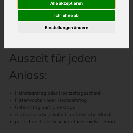
Alle akzeptieren
Sandstrand und einer einzigartigen Natur.
Entspannen Sie Körper, Geist und Seele und freuen
Ich lehne ab
Sie sich auf romantische Sonnenuntergänge in
stimmungsvoller Atmosphäre.
Einstellungen ändern
Ihre Romantik-
Auszeit für jeden
Anlass:
Heiratsantrag oder Hochzeitsgeschenk
Flitterwochen oder Hochzeitstag
Geburtstag und Jahrestage
Als Dankeschön einfach mal Zwischendurch
perfekt auch als Geschenk für Genießer-Paare