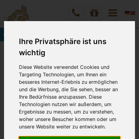
Onlinebuchung
Ihre Privatsphäre ist uns
Vineta Hotels Usedom
Home
wichtig
Angebote & Preise
Romantische Momente
Diese Website verwendet Cookies und
Targeting Technologien, um Ihnen ein
ROMANTISCHE MOMENTE
besseres Internet-Erlebnis zu ermöglichen
und die Werbung, die Sie sehen, besser an
in den VINETA HOTELS USEDOM
Ihre Bedürfnisse anzupassen. Diese
Technologien nutzen wir außerdem, um
Ergebnisse zu messen, um zu verstehen,
Verbringen Sie ihre Zeit zu Zweit auf der
woher unsere Besucher kommen oder um
Romantikinsel Usedom. Ihre zauberhafte Auszeit
unsere Website weiter zu entwickeln.
mit den Liebsten wird begleitet durch das herrliche
Rauschen der Ostsee, dem weichen, weißen