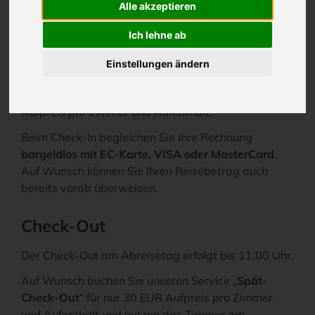
Alle akzeptieren
Die Zimmer stehen Ihnen ab 15.00 Uhr zur
Ich lehne ab
Verfügung. Sollten Sie nach 18.00 Uhr anreisen,
informieren Sie uns bitte rechtzeitig. Wer sein
Einstellungen ändern
Zimmer bereits ab 12.00 Uhr nutzen möchte, nutzt
das Serviceangebot „
Früh-Ceck-In
“ für nur 30 EUR
Aufpreis pro Zimmer und Aufenthalt.
Beim Check-In begleichen Sie ihre Rechnung
bargeldlos mit EC-Karte, VISA oder MasterCard
.
Auf Wunsch können Sie Ihren Reisebetrag auch
bereits vorab überweisen.
Check-Out
Der Check-Out am Abreisetag erfolgt bis 11.00 Uhr.
Auf Wunsch buchen Sie unseren Service „
Spät-
Check-Out
“ für nur 30 EUR Aufpreis pro Zimmer
und Aufenthalt und nutzen das Zimmer am