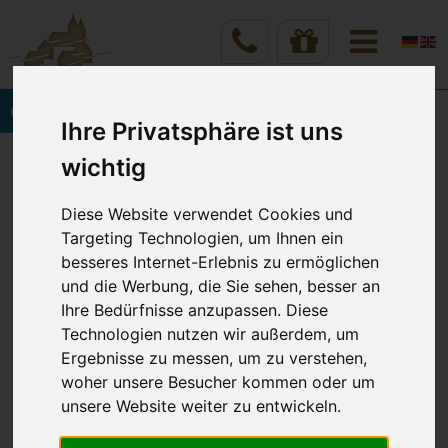
Onlinebuchung
Ihre Privatsphäre ist uns
Vineta Hotels Usedom
Home
wichtig
Rund um Ihren Wohlfühlurlaub
Hotelinformationen
Diese Website verwendet Cookies und
Targeting Technologien, um Ihnen ein
besseres Internet-Erlebnis zu ermöglichen
WAS SIE VOR IHRER
und die Werbung, die Sie sehen, besser an
Ihre Bedürfnisse anzupassen. Diese
ANREISE WISSEN SOLLTEN
Technologien nutzen wir außerdem, um
Ergebnisse zu messen, um zu verstehen,
woher unsere Besucher kommen oder um
unsere Website weiter zu entwickeln.
Check-In