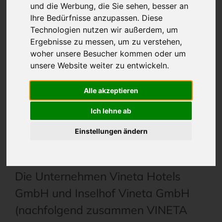
und die Werbung, die Sie sehen, besser an
GmbH & Inselhof Vineta GmbH
Ihre Bedürfnisse anzupassen. Diese
Technologien nutzen wir außerdem, um
www.vinetahotelsusedom.de
Ergebnisse zu messen, um zu verstehen,
woher unsere Besucher kommen oder um
Tel.: 038377 350
unsere Website weiter zu entwickeln.
E-Mail:
Alle akzeptieren
willkommen@vinetahotelsusedom.de
Ich lehne ab
Einstellungen ändern
1. Einleitung
Die Unternehmen Vineta Hotels
GmbH und Inselhof Vineta GmbH
(nachfolgend zusammen VINETA