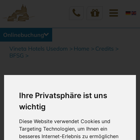
Onlinebuchung
Vineta Hotels Usedom
Home
Credits
BFSG
BARRIEREFREIHEITSERKLÄR
UNG
Ihre Privatsphäre ist uns
wichtig
Diese Website verwendet Cookies und
VINETA HOTELS USEDOM
Targeting Technologien, um Ihnen ein
mit den Unternehmen Vineta Hotels
besseres Internet-Erlebnis zu ermöglichen