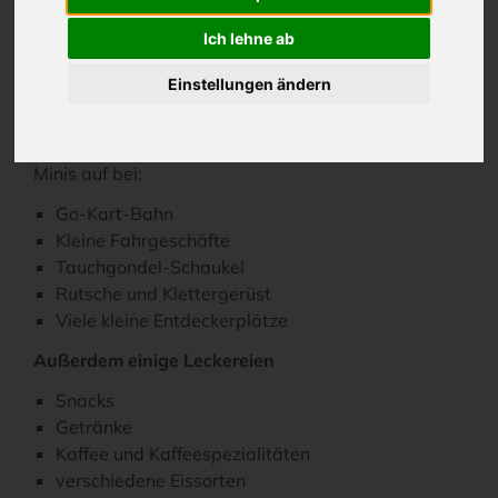
Ich lehne ab
Hier stehen die kleinen Gäste im Mittelpunkt und
finden Zeit und Raum zum Toben, Entdecken und
Einstellungen ändern
Spielen.
Neben viel Platz zum Tollen, leuchten die Augen der
Minis auf bei:
Go-Kart-Bahn
Kleine Fahrgeschäfte
Tauchgondel-Schaukel
Rutsche und Klettergerüst
Viele kleine Entdeckerplätze
Außerdem einige Leckereien
Snacks
Getränke
Kaffee und Kaffeespezialitäten
verschiedene Eissorten