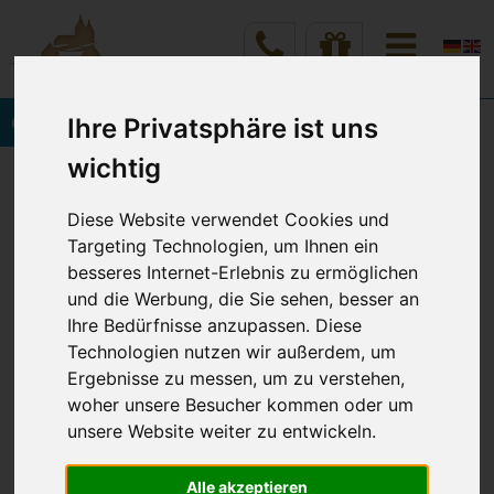
Onlinebuchung
Ihre Privatsphäre ist uns
wichtig
Vineta Hotels Usedom
Home
Rund um Ihren Wohlfühlurlaub
Spielplatz in Zinnowitz
Diese Website verwendet Cookies und
Targeting Technologien, um Ihnen ein
besseres Internet-Erlebnis zu ermöglichen
und die Werbung, die Sie sehen, besser an
SPIELPLATZ IN ZINNOWITZ
Ihre Bedürfnisse anzupassen. Diese
Technologien nutzen wir außerdem, um
Erlebniswelt für kleine Entdecker
Ergebnisse zu messen, um zu verstehen,
woher unsere Besucher kommen oder um
Öffnungszeiten: April bis September täglich ab 10
unsere Website weiter zu entwickeln.
Uhr.
ab Oktober wetterbedingt und an den
Alle akzeptieren
Wochenenden