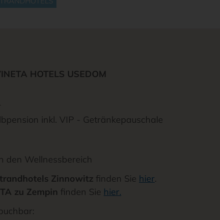
STRANDHOTELS
en VINETA HOTELS USEDOM
r
pension inkl. VIP - Getränkepauschale
 in den Wellnessbereich
trandhotels Zinnowitz
finden Sie
hier
.
ETA zu Zempin
finden Sie
hier.
 buchbar: