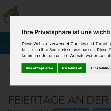
Ihre Privatsphäre ist uns wicht
Navigation
überspringen
HOTELS
ANGEBOTE &
KU
Diese Website verwendet Cookies und Targeting
PREISE
besser an Ihre Bedürfnisse anzupassen. Diese
kommen oder um unsere Website weiter zu ent
Alle akzeptieren
Ich lehne ab
Einstellun
Vineta Hotels Usedom
Home
Angebote & Prei
FEIERTAGE AN DER