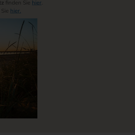
tz
finden Sie
hier
.
 Sie
hier.