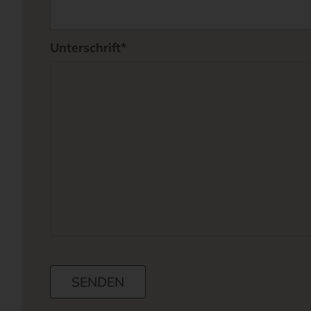
Pflichtfeld
Unterschrift
*
SENDEN