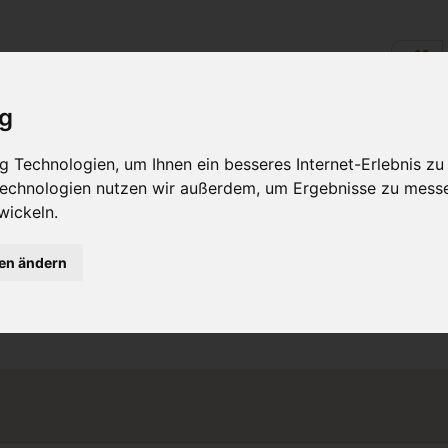
ig
LINARIK - ESSEN &
RUND UM
 Technologien, um Ihnen ein besseres Internet-Erlebnis zu
TRINKEN
WOHLFÜH
 Technologien nutzen wir außerdem, um Ergebnisse zu mess
wickeln.
gen ändern
erschrift