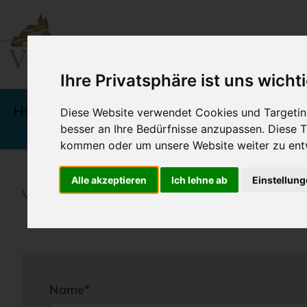
Ihre Privatsphäre ist uns wicht
Navigation
überspringen
HOTELS
ANGEBOTE &
KU
Diese Website verwendet Cookies und Targeting
PREISE
besser an Ihre Bedürfnisse anzupassen. Diese
kommen oder um unsere Website weiter zu ent
Alle akzeptieren
Ich lehne ab
Einstellun
Vineta Hotels Usedom
Home
Formular mit Unt
Pflichtfeld
Name
*