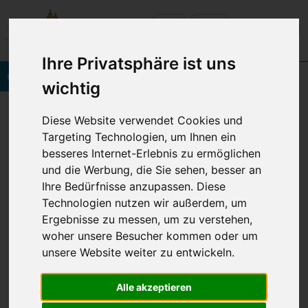
Ihre Privatsphäre ist uns
Onlinebuchung
wichtig
layoutElemente
layoutElementeMappe
Diese Website verwendet Cookies und
Targeting Technologien, um Ihnen ein
besseres Internet-Erlebnis zu ermöglichen
und die Werbung, die Sie sehen, besser an
Copyright 2026 VINETA HOTELS USEDOM
Ihre Bedürfnisse anzupassen. Diese
Technologien nutzen wir außerdem, um
Ergebnisse zu messen, um zu verstehen,
© 2026 VINETA HOTELS USEDOM
woher unsere Besucher kommen oder um
Navigation
Impressum
Datenschutz
AGB
BFSG
unsere Website weiter zu entwickeln.
überspringen
Alle akzeptieren
Cookie Einstellungen anpassen