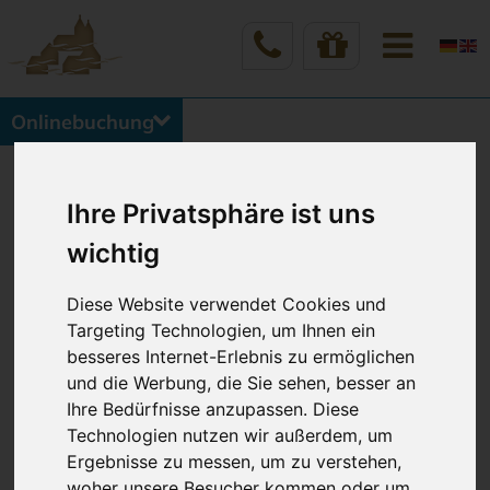
Onlinebuchung
Vineta Hotels Usedom
Home
Buchung & Kontakt
VINETA Gewinnspiel
Ihre Privatsphäre ist uns
wichtig
Diese Website verwendet Cookies und
Targeting Technologien, um Ihnen ein
besseres Internet-Erlebnis zu ermöglichen
VINETA GEWINNSPIELE
und die Werbung, die Sie sehen, besser an
Ihre Bedürfnisse anzupassen. Diese
Hier erfahren Sie, wie Sie an unseren VINETA
Technologien nutzen wir außerdem, um
Gewinnspielen teilnehmen und tolle Preise (wie z.B.
Ergebnisse zu messen, um zu verstehen,
eine Übernachtung in einem VINETA HOTEL
woher unsere Besucher kommen oder um