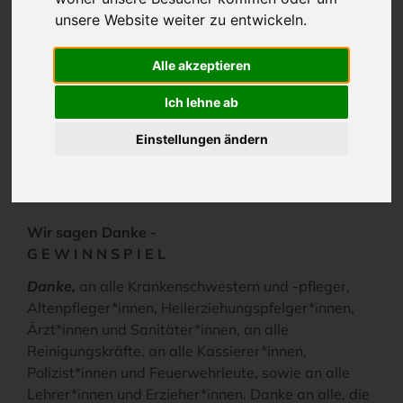
USEDOM) gewinnen können. Wir wünschen Ihnen
unsere Website weiter zu entwickeln.
viel Glück und vielleicht dürfen wir Sie schon bald in
einem unserer VINETA HOTELS USEDOM begrüßen.
Alle akzeptieren
Ich lehne ab
GEWINNSPIEL
Einstellungen ändern
PANDEMIE - HELDEN
Wir sagen Danke -
G E W I N N S P I E L
Danke,
an alle Krankenschwestern und -pfleger,
Altenpfleger*innen, Heilerziehungspfelger*innen,
Ärzt*innen und Sanitäter*innen, an alle
Reinigungskräfte, an alle Kassierer*innen,
Polizist*innen und Feuerwehrleute, sowie an alle
Lehrer*innen und Erzieher*innen. Danke an alle, die